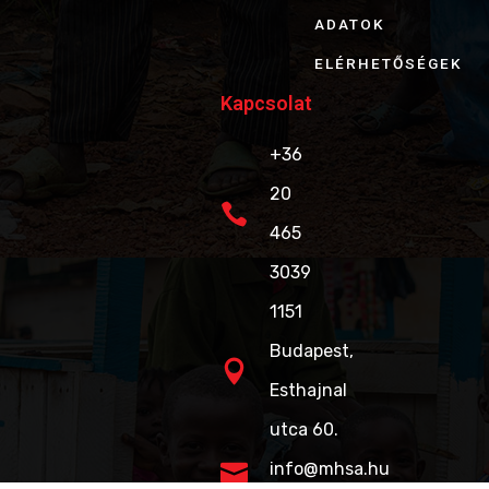
1%
KÖZÉRDEKŰ
ADATOK
ELÉRHETŐSÉGEK
Kapcsolat
+36
20
465
3039
1151
Budapest,
Esthajnal