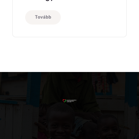
segédeszközöket adtunk
át kisgyerekeknek
Tovább